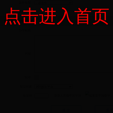
证件类型
点击进入首页
证件号码
请填写您的信件信息：
办件标题
*
内容
附件
提交对象
验证码
请填入右图中的字符：