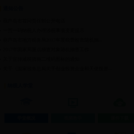
通知公告
葫芦岛市首问责任制公开电话
一照一码纳税人办理涉税事项变更提示
葫芦岛市地方税务局2017年度税费检查随机抽...
2017年国家局重点稽查对象随机抽查工作
关于宣传减税措施二维码图标的通知
关于《国家税务总局关于创业投资企业和天使投资...
纳税人学堂
学堂概况
视频教学
课件下载